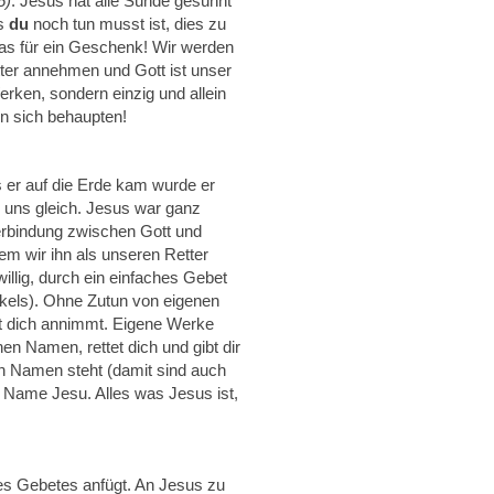
5)
. Jesus hat alle Sünde gesühnt
as
du
noch tun musst ist, dies zu
as für ein Geschenk! Wir werden
ter annehmen und Gott ist unser
rken, sondern einzig und allein
n sich behaupten!
s er auf die Erde kam wurde er
h uns gleich. Jesus war ganz
 Verbindung zwischen Gott und
m wir ihn als unseren Retter
llig, durch ein einfaches Gebet
ikels). Ohne Zutun von eigenen
tt dich annimmt. Eigene Werke
en Namen, rettet dich und gibt dir
 Namen steht (damit sind auch
 Name Jesu. Alles was Jesus ist,
s Gebetes anfügt. An Jesus zu