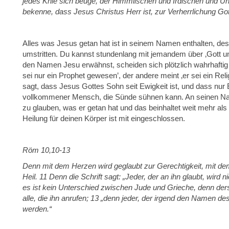
jedes Knie sich beuge, der Himmlischen und Irdischen und Un
bekenne, dass Jesus Christus Herr ist, zur Verherrlichung Got
Alles was Jesus getan hat ist in seinem Namen enthalten, de
umstritten. Du kannst stundenlang mit jemandem über ‚Gott u
den Namen Jesu erwähnst, scheiden sich plötzlich wahrhaftig 
sei nur ein Prophet gewesen’, der andere meint ‚er sei ein Relig
sagt, dass Jesus Gottes Sohn seit Ewigkeit ist, und dass nur
vollkommener Mensch, die Sünde sühnen kann. An seinen Na
zu glauben, was er getan hat und das beinhaltet weit mehr a
Heilung für deinen Körper ist mit eingeschlossen.
Röm 10,10-13
Denn mit dem Herzen wird geglaubt zur Gerechtigkeit, mit d
Heil. 11 Denn die Schrift sagt: „Jeder, der an ihn glaubt, wir
es ist kein Unterschied zwischen Jude und Grieche, denn dersel
alle, die ihn anrufen; 13 „denn jeder, der irgend den Namen des 
werden.“