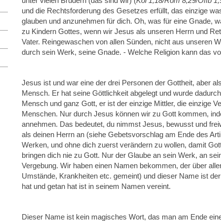
unter vielen Brüdern (das sind wir) (
Kol 1,18/Röm 8,29/Offb 1,
und die Rechtsforderung des Gesetzes erfüllt, das einzige w
glauben und anzunehmen für dich. Oh, was für eine Gnade, w
zu Kindern Gottes, wenn wir Jesus als unseren Herrn und Ret
Vater. Reingewaschen von allen Sünden, nicht aus unseren We
durch sein Werk, seine Gnade. - Welche Religion kann das vo
Jesus ist und war eine der drei Personen der Gottheit, aber al
Mensch. Er hat seine Göttlichkeit abgelegt und wurde dadurc
Mensch und ganz Gott, er ist der einzige Mittler, die einzige
Menschen. Nur durch Jesus können wir zu Gott kommen, inde
annehmen. Das bedeutet, du nimmst Jesus, bewusst und freiwi
als deinen Herrn an (siehe Gebetsvorschlag am Ende des Art
Werken, und ohne dich zuerst verändern zu wollen, damit Go
bringen dich nie zu Gott. Nur der Glaube an sein Werk, an sein
Vergebung. Wir haben einen Namen bekommen, der über allen
Umstände, Krankheiten etc. gemeint) und dieser Name ist der
hat und getan hat ist in seinem Namen vereint.
Dieser Name ist kein magisches Wort, das man am Ende eine