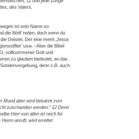
terirdischen, 11 und jede Zunge
tes, des Vaters.
swegen ist sein Name so
nd die Welt’ reden, doch wenn du
die Geister. Der eine meint ‚Jesus
ionsstifter’ usw. - Aber die Bibel
 Er, vollkommener Gott und
men zu glauben bedeutet, an das
ls Sündenvergebung, denn z.B. auch
em Mund aber wird bekannt zum
d nicht zuschanden werden.“ 12 Denn
be Herr von allen ist reich für
Herrn anruft, wird errettet